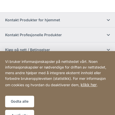
Kontakt Produkter for hjemmet
Kontakt Profesjonelle Produkter
Kjøp på nett / Betingelser
Vi bruker informasjonskapsler på nettstedet vårt. Noen
Sosiale medier
informasjonskapsler er nødvendige for driften av nettstedet,
mens andre hjelper med å integrere eksternt innhold eller
forbedre brukeropplevelsen (statistikk). For mer informasjon
Newsletter
klikk her
om cookies og hvordan du deaktiverer dem,
.
Sitemap
Webside
[Website
Godta alle
information]
Copyright © 2026