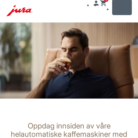
MENU
Gå
til
innhold
Gå
til
søk
Oppdag innsiden av våre
helautomatiske kaffemaskiner med